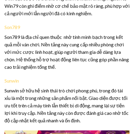
Win79 còn ghi điểm nhờ cơ chế bảo mật rõ ràng, phù hợp với
cả người mới lẫn người đã có kinh nghiệm.
Son789
Son789 là địa chỉ quen thuộc nhờ tính minh bạch trong kết
quả mỗi ván chơi. Nền tảng này cung cấp nhiều phòng chơi
với mức cược linh hoạt, giúp người tham gia dễ dàng lựa
chọn. Hệ thống hỗ trợ hoạt động liên tục cũng góp phần nâng
cao trải nghiệm tổng thể.
Sunwin
Sunwin sở hữu hệ sinh thái trò chơi phong phú, trong đó tài
xỉu là một trong những sản phẩm nổi bật. Giao diện được tối
ưu tốt trên cả máy tính lẫn thiết bị di động, mang lại sự tiện
lợi khi truy cập. Nền tảng này còn được đánh giá cao nhờ tốc
độ cập nhật kết quả nhanh và ổn định.