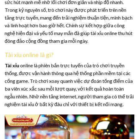
sức hút mạnh mẽ nhờ lối chơi đơn giản và nhịp độ nhanh.
Trong kỷ nguyên số, trò chơi này được phát triển trên nền
tảng trực tuyến, mang đến trải nghiệm thuận tiện, minh bạch
và linh hoạt hơn bao giờ hết. Chính sự kết hợp giữa công
nghệ hiện đại và yếu tố may mắn đã giúp tài xỉu online thu hút
đông đảo cộng đồng tham gia mỗi ngày.
Tài xỉu online là gì?
Tài xỉu
online là phiên bản trực tuyến của trò chơi truyền
thống, được vận hành thông qua hệ thống phần mềm tại các
cổng game. Trò chơi xoay quanh việc dự đoán tổng điểm của
ba viên xúc xắc sau mỗi lượt quay, với kết quả hoàn toàn
ngẫu nhiên. Nhờ nền tảng internet, người tham gia có thể trải
nghiệm tài xỉu ở bất kỳ đâu chỉ với thiết bị kết nối mạng.