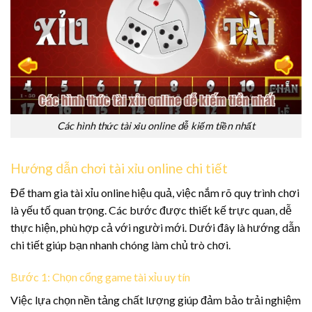
Các hình thức tài xỉu online dễ kiếm tiền nhất
Hướng dẫn chơi tài xỉu online chi tiết
Để tham gia tài xỉu online hiệu quả, việc nắm rõ quy trình chơi
là yếu tố quan trọng. Các bước được thiết kế trực quan, dễ
thực hiện, phù hợp cả với người mới. Dưới đây là hướng dẫn
chi tiết giúp bạn nhanh chóng làm chủ trò chơi.
Bước 1: Chọn cổng game tài xỉu uy tín
Việc lựa chọn nền tảng chất lượng giúp đảm bảo trải nghiệm