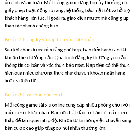
ổn định và an toàn. Một cổng game đáng tin cậy thường có
giấy phép hoạt động rõ ràng, hệ thống bảo mật tốt và hỗ trợ
khách hàng liên tục. Ngoài ra, giao diện mượt mà cũng giúp
thao tác nhanh chóng hơn.
Bước 2: Đăng ký và nạp tiền vào tài khoản
Sau khi chọn được nền tảng phù hợp, bạn tiến hành tạo tài
khoản theo hướng dẫn. Quá trình đăng ký thường yêu cầu
thông tin cơ bản và xác thực bảo mật. Nạp tiền có thể thực
hiện qua nhiều phương thức như chuyển khoản ngân hàng
hoặc ví điện tử.
Bước 3: Lựa chọn bàn chơi
Mỗi cổng game tài xỉu online cung cấp nhiều phòng chơi với
mức cược khác nhau. Bạn nên bắt đầu từ bàn có mức cược
thấp để làm quen nhịp độ. Khi đã tự tin hơn, việc chuyển sang
bàn cược cao giúp tăng cơ hội nhận thưởng lớn.