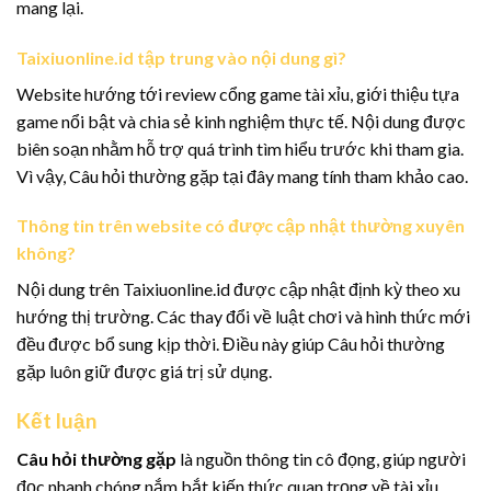
mang lại.
Taixiuonline.id tập trung vào nội dung gì?
Website hướng tới review cổng game tài xỉu, giới thiệu tựa
game nổi bật và chia sẻ kinh nghiệm thực tế. Nội dung được
biên soạn nhằm hỗ trợ quá trình tìm hiểu trước khi tham gia.
Vì vậy, Câu hỏi thường gặp tại đây mang tính tham khảo cao.
Thông tin trên website có được cập nhật thường xuyên
không?
Nội dung trên Taixiuonline.id được cập nhật định kỳ theo xu
hướng thị trường. Các thay đổi về luật chơi và hình thức mới
đều được bổ sung kịp thời. Điều này giúp Câu hỏi thường
gặp luôn giữ được giá trị sử dụng.
Kết luận
Câu hỏi thường gặp
là nguồn thông tin cô đọng, giúp người
đọc nhanh chóng nắm bắt kiến thức quan trọng về tài xỉu