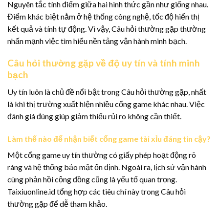
Nguyên tắc tính điểm giữa hai hình thức gần như giống nhau.
Điểm khác biệt nằm ở hệ thống công nghệ, tốc độ hiển thị
kết quả và tính tự động. Vì vậy, Câu hỏi thường gặp thường
nhấn mạnh việc tìm hiểu nền tảng vận hành minh bạch.
Câu hỏi thường gặp về độ uy tín và tính minh
bạch
Uy tín luôn là chủ đề nổi bật trong Câu hỏi thường gặp, nhất
là khi thị trường xuất hiện nhiều cổng game khác nhau. Việc
đánh giá đúng giúp giảm thiểu rủi ro không cần thiết.
Làm thế nào để nhận biết cổng game tài xỉu đáng tin cậy?
Một cổng game uy tín thường có giấy phép hoạt động rõ
ràng và hệ thống bảo mật ổn định. Ngoài ra, lịch sử vận hành
cùng phản hồi cộng đồng cũng là yếu tố quan trọng.
Taixiuonline.id tổng hợp các tiêu chí này trong Câu hỏi
thường gặp để dễ tham khảo.