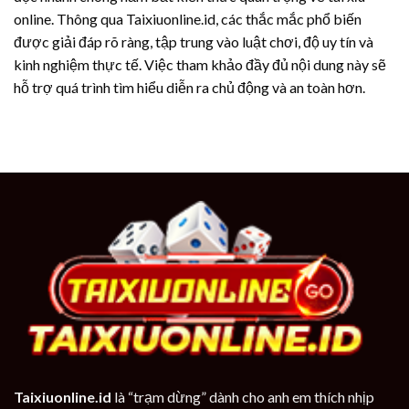
online. Thông qua Taixiuonline.id, các thắc mắc phổ biến
được giải đáp rõ ràng, tập trung vào luật chơi, độ uy tín và
kinh nghiệm thực tế. Việc tham khảo đầy đủ nội dung này sẽ
hỗ trợ quá trình tìm hiểu diễn ra chủ động và an toàn hơn.
Taixiuonline.id
là “trạm dừng” dành cho anh em thích nhịp