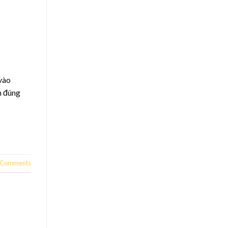
 vào
n đúng
Comments