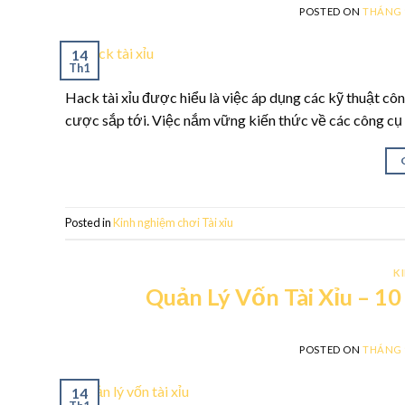
POSTED ON
THÁNG 1
14
Th1
Hack tài xỉu được hiểu là việc áp dụng các kỹ thuật cô
cược sắp tới. Việc nắm vững kiến thức về các công cụ h
Posted in
Kinh nghiệm chơi Tài xỉu
K
Quản Lý Vốn Tài Xỉu – 1
POSTED ON
THÁNG 1
14