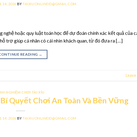
 14, 2026
BY
TAIXIUONLINEID@GMAIL.COM
ng nghệ hoặc quy luật toán học để dự đoán chính xác kết quả của c
ỗ trợ giúp cá nhân có cái nhìn khách quan, từ đó đưa ra […]
CONTINUE READING
→
Leave
INH NGHIỆM CHƠI TÀI XỈU
0 Bí Quyết Chơi An Toàn Và Bền Vững
 14, 2026
BY
TAIXIUONLINEID@GMAIL.COM