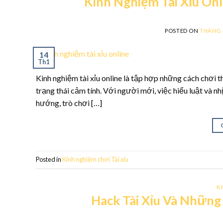
Kinh Nghiệm Tài Xỉu O
POSTED ON
THÁNG 1
14
Th1
Kinh nghiệm tài xỉu online là tập hợp những cách chơi 
trạng thái cảm tính. Với người mới, việc hiểu luật và n
hướng, trò chơi […]
Posted in
Kinh nghiệm chơi Tài xỉu
K
Hack Tài Xỉu Và Nhữn