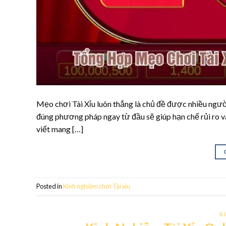
Mẹo chơi Tài Xỉu luôn thắng là chủ đề được nhiều người 
đúng phương pháp ngay từ đầu sẽ giúp hạn chế rủi ro và
viết mang […]
Posted in
Kinh nghiệm chơi Tài xỉu
K