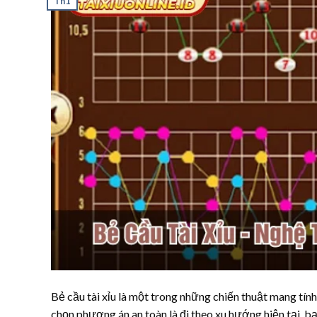
Th1
Bẻ cầu tài xỉu là một trong những chiến thuật mang tính
chọn phương án an toàn là đi theo xu hướng hiện tại, bạ