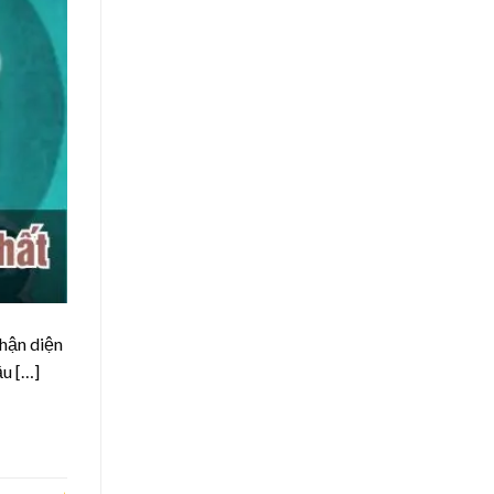
nhận diện
ầu […]