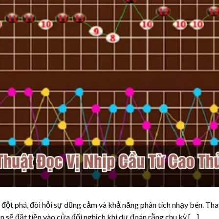
 đột phá, đòi hỏi sự dũng cảm và khả năng phân tích nhạy bén. Tha
n sẽ đặt tiền vào cửa đối nghịch khi dự đoán rằng chu kỳ […]