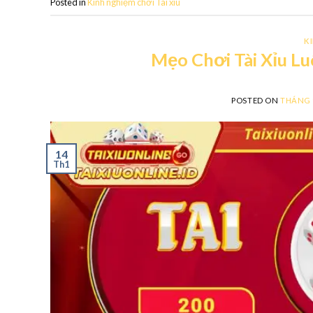
Posted in
Kinh nghiệm chơi Tài xỉu
K
Mẹo Chơi Tài Xỉu Lu
POSTED ON
THÁNG 1
14
Th1