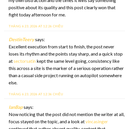
my own distraction and the times it wins say something
positive about its quality and this post clearly won that
fight today afternoon for me.
THÁNG 6 23, 2026 AT 12:26 CHIỀU
DestinTeery
says:
Excellent execution from start to finish, the post never
loses its rhythm and the points stay sharp, and a quick stop
at
sectorsatin
kept the same level going, consistency like
this across a site is the marker of a serious operation rather
than a casual side project running on autopilot somewhere
else.
THÁNG 6 23, 2026 AT 12:36 CHIỀU
IanBap
says:
Now noticing that the post did not mention the writer at all,
focus stayed on the topic, and a look at
vincasinger
continued that author absent quality, content that