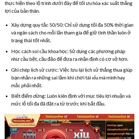
thực hiện theo lộ trình dưới đây để tối ưu hóa xác suất thắng
lợi của bản thân.
Xây dựng quy tắc 50/50: Chỉ sử dụng tối đa 50% thời gian
và ngân sách cho mỗi lần tham gia để giữ tinh thần luôn ở
trạng thái tốt nhất.
Học cách soi cầu khoa học: Sử dụng các phương pháp
như cầu bệt, cầu đảo để đưa ra nhận định có cơ sở hơn.
Ghi chép lịch sử cược: Việc lưu lại lịch sử thắng thua giúp
bạn nhận ra những sai lầm khi chơi tài xỉu mà mình hay
mắc phải nhất.
Biết điểm dừng: Luôn kiên định với mục tiêu lợi nhuận và
mức lỗ tối đa đã đặt ra từ trước khi bắt đầu.