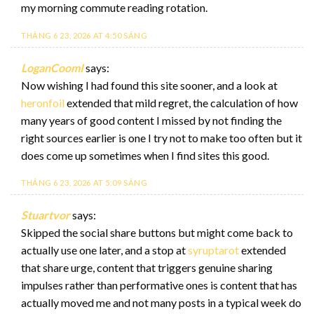
my morning commute reading rotation.
THÁNG 6 23, 2026 AT 4:50 SÁNG
LoganCoomI
says:
Now wishing I had found this site sooner, and a look at
heronfoil
extended that mild regret, the calculation of how
many years of good content I missed by not finding the
right sources earlier is one I try not to make too often but it
does come up sometimes when I find sites this good.
THÁNG 6 23, 2026 AT 5:09 SÁNG
Stuartvor
says:
Skipped the social share buttons but might come back to
actually use one later, and a stop at
syruptarot
extended
that share urge, content that triggers genuine sharing
impulses rather than performative ones is content that has
actually moved me and not many posts in a typical week do