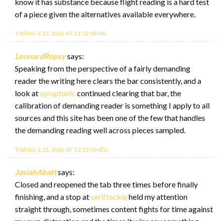
know it has substance because flight reading is a hard test
of a piece given the alternatives available everywhere.
THÁNG 6 23, 2026 AT 11:52 SÁNG
LeonardRopsy
says:
Speaking from the perspective of a fairly demanding
reader the writing here clears the bar consistently, and a
look at
syruptunic
continued clearing that bar, the
calibration of demanding reader is something I apply to all
sources and this site has been one of the few that handles
the demanding reading well across pieces sampled.
THÁNG 6 23, 2026 AT 12:23 CHIỀU
JosiahAbatt
says:
Closed and reopened the tab three times before finally
finishing, and a stop at
seriftackle
held my attention
straight through, sometimes content fights for time against