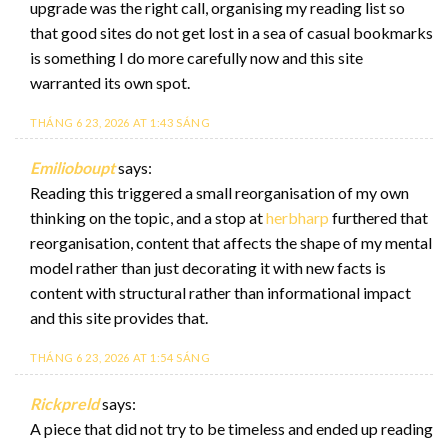
upgrade was the right call, organising my reading list so
that good sites do not get lost in a sea of casual bookmarks
is something I do more carefully now and this site
warranted its own spot.
THÁNG 6 23, 2026 AT 1:43 SÁNG
Emilioboupt
says:
Reading this triggered a small reorganisation of my own
thinking on the topic, and a stop at
herbharp
furthered that
reorganisation, content that affects the shape of my mental
model rather than just decorating it with new facts is
content with structural rather than informational impact
and this site provides that.
THÁNG 6 23, 2026 AT 1:54 SÁNG
Rickpreld
says:
A piece that did not try to be timeless and ended up reading