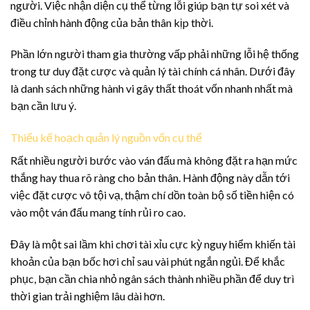
người. Việc nhận diện cụ thể từng lỗi giúp bạn tự soi xét và
điều chỉnh hành động của bản thân kịp thời.
Phần lớn người tham gia thường vấp phải những lỗi hệ thống
trong tư duy đặt cược và quản lý tài chính cá nhân. Dưới đây
là danh sách những hành vi gây thất thoát vốn nhanh nhất mà
bạn cần lưu ý.
Thiếu kế hoạch quản lý nguồn vốn cụ thể
Rất nhiều người bước vào ván đấu mà không đặt ra hạn mức
thắng hay thua rõ ràng cho bản thân. Hành động này dẫn tới
việc đặt cược vô tội vạ, thậm chí dồn toàn bộ số tiền hiện có
vào một ván đấu mang tính rủi ro cao.
Đây là một sai lầm khi chơi tài xỉu cực kỳ nguy hiểm khiến tài
khoản của bạn bốc hơi chỉ sau vài phút ngắn ngủi. Để khắc
phục, bạn cần chia nhỏ ngân sách thành nhiều phần để duy trì
thời gian trải nghiệm lâu dài hơn.