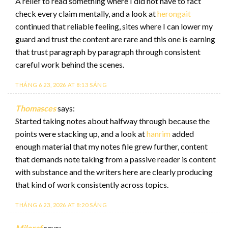
A relief to read something where I did not have to fact
check every claim mentally, and a look at
herongait
continued that reliable feeling, sites where I can lower my
guard and trust the content are rare and this one is earning
that trust paragraph by paragraph through consistent
careful work behind the scenes.
THÁNG 6 23, 2026 AT 8:13 SÁNG
Thomasces
says:
Started taking notes about halfway through because the
points were stacking up, and a look at
hanrim
added
enough material that my notes file grew further, content
that demands note taking from a passive reader is content
with substance and the writers here are clearly producing
that kind of work consistently across topics.
THÁNG 6 23, 2026 AT 8:20 SÁNG
Miloraf
says: