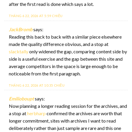
after the first read is done which says a lot.
THÁNG 6 22, 2026 AT 5:59 CHIỀU
JackBromb
says:
Reading this back to back with a similar piece elsewhere
made the quality difference obvious, and a stop at
slacktally
only widened the gap, comparing content side by
side is a useful exercise and the gap between this site and
average competitors in the space is large enough to be
noticeable from the first paragraph.
THÁNG 6 22, 2026 AT 10:35 CHIỀU
Emilioboupt
says:
Now planning a longer reading session for the archives, and
a stop at
herbharp
confirmed the archives are worth that
longer commitment, sites with archives I want to read
deliberately rather than just sample are rare and this one