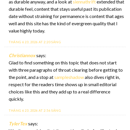
as durable anyway, and a look at
siennathrift
extended that
durable feel, content that stays useful past its publication
date without straining for permanence is content that ages
well and this site has the kind of evergreen quality that I
value highly today.
THÁNG 6 23, 2026 AT 2:20 SÁNG
Christiannox
says:
Glad to find something on this topic that does not start
with three paragraphs of throat clearing before getting to
the point, and a stop at
sampleshadow
also dives right in,
respect for the readers time shows up in small editorial
choices like this and they add up to a real difference
quickly.
THÁNG 6 23, 2026 AT 2:56 SÁNG
TylerTex
says: