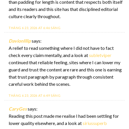
than padding for length is content that respects both itself
and its readers and this site has that disciplined editorial
culture clearly throughout.
THÁNG 6 23, 2026 AT 6:46 SÁNG
DavionIllip
says:
A relief to read something where I did not have to fact
check every claim mentally, and a look at
subletviper
continued that reliable feeling, sites where I can lower my
guard and trust the content are rare and this one is earning
that trust paragraph by paragraph through consistent
careful work behind the scenes.
THÁNG 6 23, 2026 AT 6:49 SÁNG
CaryGes
says:
Reading this post made me realise I had been settling for
lower quality elsewhere, and a look at
siriussuperb