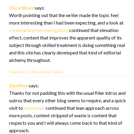
OscarReani
says:
Worth pointing out that the writer made the topic feel
more interesting than I had been expecting, and a look at
creekharbormerchantgallery
continued that elevation
effect, content that improves the apparent quality of its
subject through skilled treatment is doing something real
and this site has clearly developed that kind of editorial
alchemy throughout.
THÁNG 6 23, 2026 AT 4:17 SÁNG
DaxNow
says:
Thanks for not padding this with the usual filler intros and
outros that every other blog seems to require, and a quick
visit to
solotopaz
continued that lean approach across
more posts, content stripped of waste is content that
respects you and I will always come back to that kind of
approach.