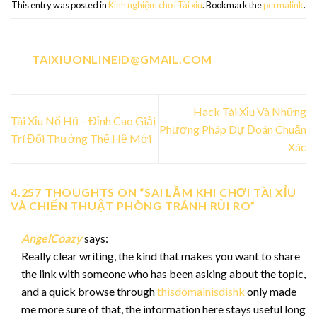
This entry was posted in
Kinh nghiệm chơi Tài xỉu
. Bookmark the
permalink
.
TAIXIUONLINEID@GMAIL.COM
Hack Tài Xỉu Và Những
Tài Xỉu Nổ Hũ – Đỉnh Cao Giải
Phương Pháp Dự Đoán Chuẩn
Trí Đổi Thưởng Thế Hệ Mới
Xác
4.257 THOUGHTS ON “
SAI LẦM KHI CHƠI TÀI XỈU
VÀ CHIẾN THUẬT PHÒNG TRÁNH RỦI RO
”
AngelCoazy
says:
Really clear writing, the kind that makes you want to share
the link with someone who has been asking about the topic,
and a quick browse through
thisdomainisdishk
only made
me more sure of that, the information here stays useful long