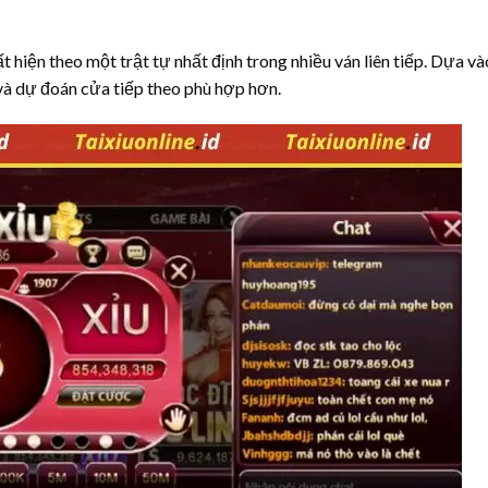
t hiện theo một trật tự nhất định trong nhiều ván liên tiếp. Dựa và
 và dự đoán cửa tiếp theo phù hợp hơn.