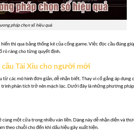
phương pháp chọn số hiệu quả
ng hiển thị qua bảng thống kê của cổng game. Việc đọc cầu đúng gi
ổ rõ ràng cho từng quyết định.
cầu Tài Xỉu cho người mới
ầu từ các mô hình đơn giản, dễ nhận biết. Thay vì cố gắng áp dụng 
á trình phân tích trở nên mạch lạc. Dưới đây là những phương phá
 về cùng một cửa trong nhiều ván liền. Dạng này dễ nhận diện và th
m theo chuỗi cho đến khi dấu hiệu gãy xuất hiện.