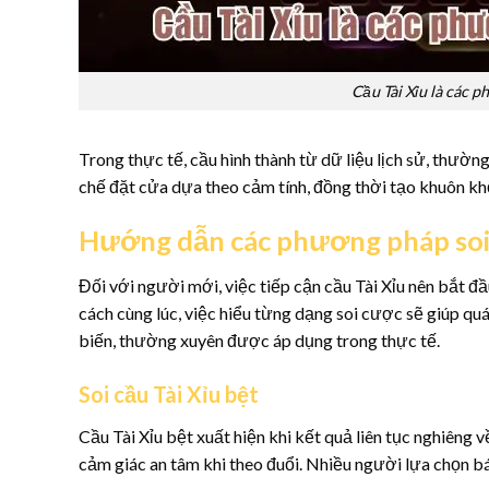
Cầu Tài Xỉu là các 
Trong thực tế, cầu hình thành từ dữ liệu lịch sử, thườ
chế đặt cửa dựa theo cảm tính, đồng thời tạo khuôn kh
Hướng dẫn các phương pháp soi 
Đối với người mới, việc tiếp cận cầu Tài Xỉu nên bắt đ
cách cùng lúc, việc hiểu từng dạng soi cược sẽ giúp qu
biến, thường xuyên được áp dụng trong thực tế.
Soi cầu Tài Xỉu bệt
Cầu Tài Xỉu bệt xuất hiện khi kết quả liên tục nghiêng
cảm giác an tâm khi theo đuổi. Nhiều người lựa chọn bá