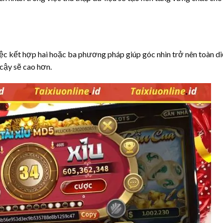
ệc kết hợp hai hoặc ba phương pháp giúp góc nhìn trở nên toàn di
cậy sẽ cao hơn.