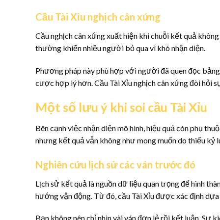
Cầu Tài Xỉu nghịch cân xứng
Cầu nghịch cân xứng xuất hiện khi chuỗi kết quả không t
thường khiến nhiều người bỏ qua vì khó nhận diện.
Phương pháp này phù hợp với người đã quen đọc bảng l
cược hợp lý hơn. Cầu Tài Xỉu nghịch cân xứng đòi hỏi sự
Một số lưu ý khi soi cầu Tài Xỉu
Bên cạnh việc nhận diện mô hình, hiệu quả còn phụ thu
nhưng kết quả vẫn không như mong muốn do thiếu kỷ luậ
Nghiên cứu lịch sử các ván trước đó
Lịch sử kết quả là nguồn dữ liệu quan trọng để hình thà
hướng vận động. Từ đó, cầu Tài Xỉu được xác định dựa 
Bạn không nên chỉ nhìn vài ván đơn lẻ rồi kết luận. Sự 