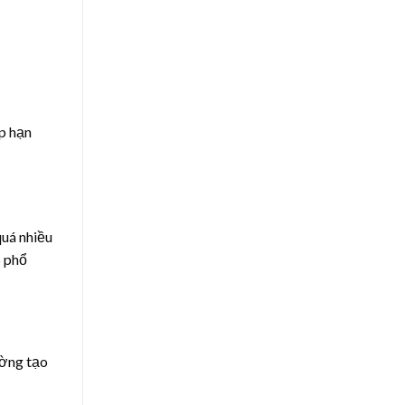
úp hạn
quá nhiều
p phổ
ường tạo