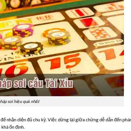
háp soi hiệu quả nhất
ẫn để nhận diện đủ chu kỳ. Việc dừng lại giữa chừng dễ dẫn đến phá
 khá ổn định.