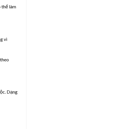
ó thể làm
g vì
 theo
huộc. Dạng