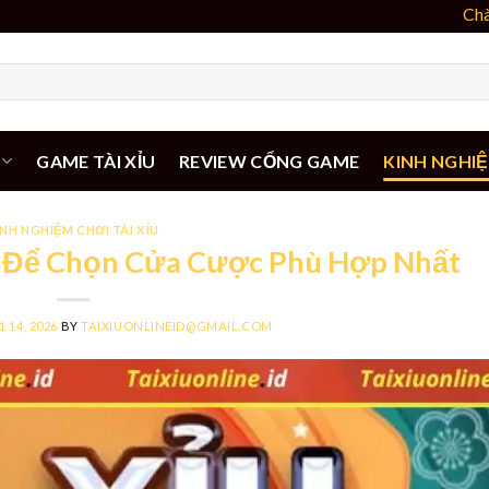
Chào mừng quý khác
GAME TÀI XỈU
REVIEW CỔNG GAME
KINH NGHI
INH NGHIỆM CHƠI TÀI XỈU
ch Để Chọn Cửa Cược Phù Hợp Nhất
 14, 2026
BY
TAIXIUONLINEID@GMAIL.COM