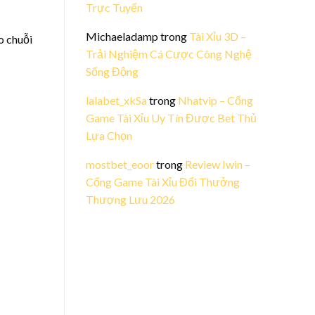
Trực Tuyến
Michaeladamp
trong
Tài Xỉu 3D –
o chuỗi
Trải Nghiệm Cá Cược Công Nghệ
Sống Động
lalabet_xkSa
trong
Nhatvip – Cổng
Game Tài Xỉu Uy Tín Được Bet Thủ
Lựa Chọn
mostbet_eoor
trong
Review Iwin –
Cổng Game Tài Xỉu Đổi Thưởng
Thượng Lưu 2026