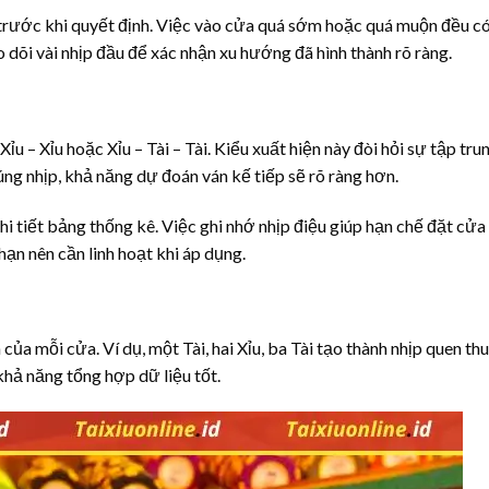
i trước khi quyết định. Việc vào cửa quá sớm hoặc quá muộn đều c
 dõi vài nhịp đầu để xác nhận xu hướng đã hình thành rõ ràng.
ỉu – Xỉu hoặc Xỉu – Tài – Tài. Kiểu xuất hiện này đòi hỏi sự tập trun
úng nhịp, khả năng dự đoán ván kế tiếp sẽ rõ ràng hơn.
i tiết bảng thống kê. Việc ghi nhớ nhịp điệu giúp hạn chế đặt cửa
ạn nên cần linh hoạt khi áp dụng.
n của mỗi cửa. Ví dụ, một Tài, hai Xỉu, ba Tài tạo thành nhịp quen t
hả năng tổng hợp dữ liệu tốt.