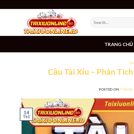
Skip
to
content
TRANG CHỦ
K
Cầu Tài Xỉu – Phân Tí
POSTED ON
THÁNG 1
14
Th1