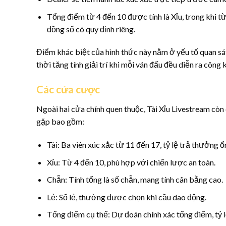
Tổng điểm từ 4 đến 10 được tính là Xỉu, trong khi 
đồng số có quy định riêng.
Điểm khác biệt của hình thức này nằm ở yếu tố quan sát
thời tăng tính giải trí khi mỗi ván đấu đều diễn ra công k
Các cửa cược
Ngoài hai cửa chính quen thuộc, Tài Xỉu Livestream cò
gặp bao gồm:
Tài: Ba viên xúc xắc từ 11 đến 17, tỷ lệ trả thưởng ổ
Xỉu: Từ 4 đến 10, phù hợp với chiến lược an toàn.
Chẵn: Tính tổng là số chẵn, mang tính cân bằng cao.
Lẻ: Số lẻ, thường được chọn khi cầu dao động.
Tổng điểm cụ thể: Dự đoán chính xác tổng điểm, tỷ 