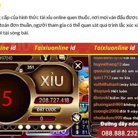
m
ng cấp của hình thức tài xỉu online quen thuộc, nơi mọi ván đấu đượ
toán đơn thuần, người tham gia có thể quan sát quá trình lắc xúc x
 tại sòng bài.