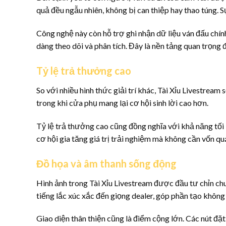
quả đều ngẫu nhiên, không bị can thiệp hay thao túng. 
Công nghệ này còn hỗ trợ ghi nhận dữ liệu ván đấu chín
dàng theo dõi và phân tích. Đây là nền tảng quan trọng đ
Tỷ lệ trả thưởng cao
So với nhiều hình thức giải trí khác, Tài Xỉu Livestream
trong khi cửa phụ mang lại cơ hội sinh lời cao hơn.
Tỷ lệ trả thưởng cao cũng đồng nghĩa với khả năng tối 
cơ hội gia tăng giá trị trải nghiệm mà không cần vốn qu
Đồ họa và âm thanh sống động
Hình ảnh trong Tài Xỉu Livestream được đầu tư chỉn ch
tiếng lắc xúc xắc đến giọng dealer, góp phần tạo không 
Giao diện thân thiện cũng là điểm cộng lớn. Các nút đặt