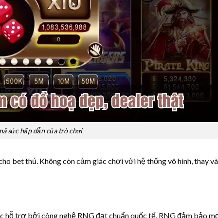
mã sức hấp dẫn của trò chơi
cho bet thủ. Không còn cảm giác chơi với hệ thống vô hình, thay và
ược hỗ trợ bởi công nghệ RNG đạt chuẩn quốc tế. RNG đảm bảo mọ