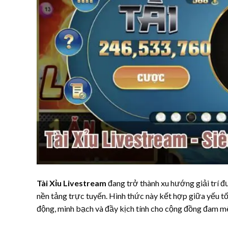
Tài Xỉu Livestream
đang trở thành xu hướng giải trí đ
nền tảng trực tuyến. Hình thức này kết hợp giữa yếu tố
động, minh bạch và đầy kịch tính cho cộng đồng đam m