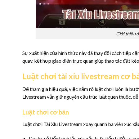
Giới thiệu 
Sự xuất hiện của hình thức này đã thay đổi cách tiếp 
quay, kết hợp giao diện trực quan giúp thao tác đặt kè
Luật chơi tài xỉu livestream cơ b
Để tham gia hiệu quả, việc nắm rõ luật chơi luôn là bướ
Livestream vẫn giữ nguyên cấu trúc luật quen thuộc, dễ
Luật chơi cơ bản
Luật chơi Tài Xỉu Livestream xoay quanh ba viên xúc xắ
Dealer sẽ tiến hành lắc xúc xắc trực tiếp trước cam