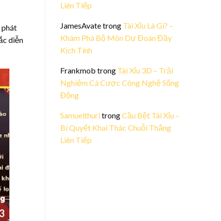
Liên Tiếp
JamesAvate
trong
Tài Xỉu Là Gì? –
c phát
Khám Phá Bộ Môn Dự Đoán Đầy
ắc diễn
Kịch Tính
Frankmob
trong
Tài Xỉu 3D – Trải
Nghiệm Cá Cược Công Nghệ Sống
Động
Samuelthuri
trong
Cầu Bệt Tài Xỉu –
Bí Quyết Khai Thác Chuỗi Thắng
Liên Tiếp